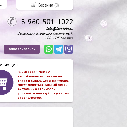
С
Корзина
(
0
)
8-960-501-1022
info@inteteks.ru
Звонок для входящих бесплатный.
9:00-17:30 по Мск
Заказать звонок
ения цен
Внимание! В связи с
нестабильными ценами на
ткани и сырье, цены на товары
могут меняться каждый день,
Актуальную стоимость
уточняйте пожалуйста у наших
специалистов.