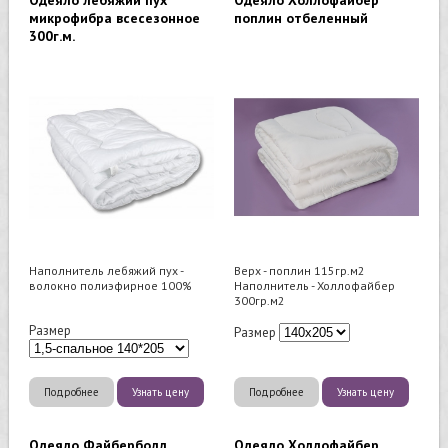
Одеяло лебяжий пух
Одеяло Холлофайбер
микрофибра всесезонное
поплин отбеленный
300г.м.
Наполнитель лебяжий пух -
Верх - поплин 115гр.м2
волокно полиэфирное 100%
Наполнитель - Холлофайбер
300гр.м2
Размер
Размер
Подробнее
Узнать цену
Подробнее
Узнать цену
Одеяло Файберболл
Одеяло Холлофайбер