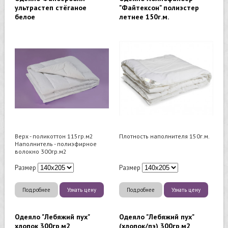
ультрастеп стёганое
"Файтексон" полиэстер
белое
летнее 150г.м.
Верх - поликоттон 115гр.м2
Плотность наполнителя 150г.м.
Наполнитель - полиэфирное
волокно 300гр.м2
Размер
Размер
Подробнее
Узнать цену
Подробнее
Узнать цену
Одеяло "Лебяжий пух"
Одеяло "Лебяжий пух"
хлопок 300гр.м2
(хлопок/пэ) 300гр.м2