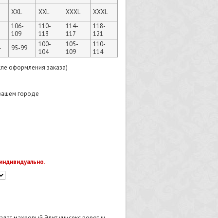
XXL
XXL
XXXL
XXXL
106-
110-
114-
118-
109
113
117
121
100-
105-
110-
4
95-99
104
109
114
сле оформления заказа)
 вашем городе
индивидуально.
алат махровый Элит унисекс ворот ш...
→