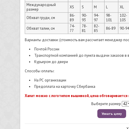
Международный
XS
S
M
L
XL
размер
86-
90-
94-
98-
102-
Обхват груди, см
89
93
97
101
105
74-
78-
82-
Обхват талии, см
86-89
90-9
77
81
85
Варианты доставки: (стоимость вам рассчитает менеджер по
Почтой России
Транспортной компанией до пункта выдачи заказов в
Курьером до двери
Способы оплаты:
На РС организации
Предоплата на карточку Сбербанка
Халат можно с логотипом вышивкой, цена обговаривается 
Выберите размер
Узнать цену
Х