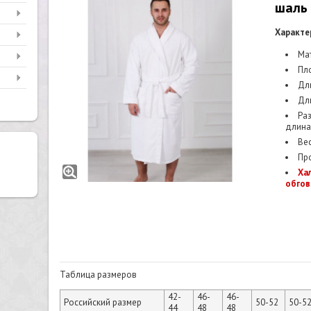
шаль
Характе
Мат
Пло
Дли
Дли
Раз
длина,
Вес
Про
Ха
обгов
Таблица размеров
42-
46-
46-
Российский размер
50-52
50-5
44
48
48