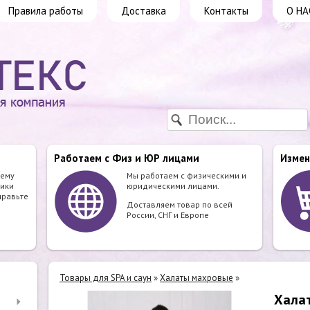
Правила работы
Доставка
Контакты
О НА
Работаем с Физ и ЮР лицами
Измен
шему
Мы работаем с физическими и
ики
юридическими лицами.
правьте
Доставляем товар по всей
России, СНГ и Европе
Товары для SPA и саун
»
Халаты махровые
»
Халат