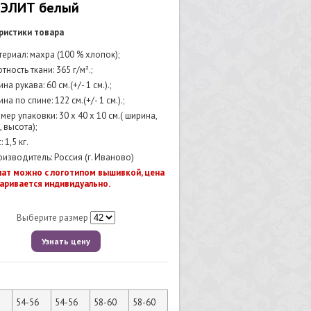
 ЭЛИТ белый
ристики товара
ериал: махра (100 % хлопок);
тность ткани: 365 г/м².;
на рукава: 60 см.(+/- 1 см.).;
на по спине: 122 см.(+/- 1 см.).;
мер упаковки: 30 x 40 x 10 см.( ширина,
 высота);
: 1,5 кг.
изводитель: Россия (г. Иваново)
лат можно с логотипом вышивкой, цена
аривается индивидуально.
Выберите размер
Узнать цену
2
54-56
54-56
58-60
58-60