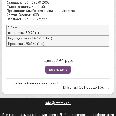
Стандарт:
ГОСТ 29298-2005
Ткани по цвету:
Красный
Производитель:
Россия, г. Иваново, Интетекс
Состав:
Хлопок 100%
Плотность:
140 +/- 3 гр/м2
1.5 сп
наволочки. 50*70 (1шт)
Пододеяльник 145*217 (1шт)
Простыня 220х150 (1шт)
Цена:
794
руб.
Узнать цену
←
остельное белье сатин страйп 125гр ...
КПБ бязь ГОСТ бордо 1.5сп
→
info@inteteks.ru
Все материалы на сайте защищены. Любое копирование информации