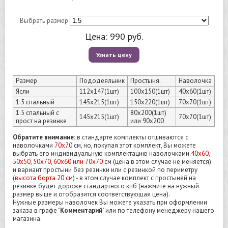
Выбрать размер
Цена:
990
руб.
Узнать цену
Размер
Пододеяльник
Простыня.
Наволочка
Ясли
112х147(1шт)
100х150(1шт)
40х60(1шт)
1.5 спальный
145х215(1шт)
150х220(1шт)
70х70(1шт)
1.5 спальный с
80х200(1шт)
145х215(1шт)
70х70(1шт)
прост на резинке
или 90х200
Обратите внимание:
в стандарте комплекты отшиваются с
наволочками
70х70
см, но, покупая этот комплект, Вы можете
выбрать его индивидуальную комплектацию наволочками
40х60,
50х50, 50х70, 60х60 или 70х70
см (цена в этом случае не меняется)
и вариант простыни без резинки или с резинкой по периметру
(
высота борта 20 см
) - в этом случае комплект с простыней на
резинке будет дороже стандартного кпб (нажмите на нужный
размер выше и отобразится соответствующая цена).
Нужные размеры наволочек Вы можете указать при оформлении
заказа в графе "
Комментарий
" или по телефону менеджеру нашего
магазина.