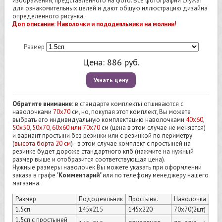
изображения, представленного на фото. Все фотографии служат
для ознакомительных целей и дают общую иллюстрацию дизайна
определенного рисунка.
Доп описание: Наволочки и пододеяльники на молнии!
Размер
Цена:
886
руб.
Узнать цену
Обратите внимание:
в стандарте комплекты отшиваются с
наволочками
70х70
см, но, покупая этот комплект, Вы можете
выбрать его индивидуальную комплектацию наволочками
40х60,
50х50, 50х70, 60х60 или 70х70
см (цена в этом случае не меняется)
и вариант простыни без резинки или с резинкой по периметру
(
высота борта 20 см
) - в этом случае комплект с простыней на
резинке будет дороже стандартного кпб (нажмите на нужный
размер выше и отобразится соответствующая цена).
Нужные размеры наволочек Вы можете указать при оформлении
заказа в графе "
Комментарий
" или по телефону менеджеру нашего
магазина.
Размер
Пододеяльник
Простыня.
Наволочка
1.5сп
145х215
145х220
70х70(2шт)
1.5сп с простыней