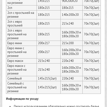
145х215
90Х200Х20
70х70(2шт)
на резинке
2сп
180х215
180х215
70х70(2шт)
2сп с простыней на
180х215
140х200х20
70х70(2шт)
резинке
2сп с евро
180х215
215х240
70х70(2шт)
простыней
2сп с евро
160х200х20 и
простыней на
180х215
70х70(2шт)
180х200х20
резинке
Евро мини
200х217
215х200
70х70(2шт)
Евро мини с
160х200х20 и
простыней на
200х217
70х70(2шт)
180х200х20
резинке
Евро макси
215х240
220х240
70х70(2шт)
Евро макси с
160х200х20 и
простыней на
215х240
70х70(2шт)
180х200х20
резинке
Семейный
145х215(2шт)
220х240
70х70(2шт)
Семейный с
160х200х20 и
простыней на
145х215(2шт)
70х70(2шт)
180х200х20
резинке
Информация по уходу:
Перед использованием обязательно нужно постирать белье.