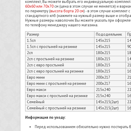
комплект, Вы можете выбрать его индивидуальную компле
60х60 или 70х70
см (цена в этом случае не меняется) и вариа
по периметру (
высота борта 20 см
) - в этом случае комплект
стандартного кпб (нажмите на нужный размер выше и отобра
Нужные размеры наволочек Вы можете указать при оформлени
по телефону менеджеру нашего магазина.
Размер
Пододеяльник
П
1.5сп
145х215
1
1.5сп с простыней на резинке
145х215
9
2сп
180х215
1
2сп с простыней на резинке
180х215
1
2сп с евро простыней
180х215
2
2сп с евро простыней на резинке
180х215
1
Евро мини
200х217
2
Евро мини с простыней на резинке
200х217
1
Евро макси
215х240
2
Евро макси с простыней на резинке
215х240
1
Семейный
145х215(2шт)
2
Семейный с простыней на резинке
145х215(2шт)
1
Информация по уходу:
Перед использованием обязательно нужно постирать б