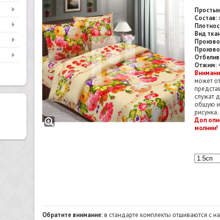
Простын
Состав:
Плотнос
Вид тка
Произво
Произво
Отбелив
Отжим:
4
Внимани
может от
предста
служат 
общую и
рисунка.
Доп опи
молнии!
Обратите внимание:
в стандарте комплекты отшиваются с 