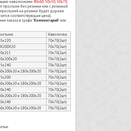
ктацию наволочками
40х60, 50х50, 50х70,
нт простыни без резинки или с резинкой
 с простыней на резинке будет дороже
зится соответствующая цена).
и заказа в графе "
Комментарий
" или
ростыня.
Наволочка
45х220
70х70(2шт)
0Х200Х20
70х70(2шт)
80х215
70х70(2шт)
40х200х20
70х70(2шт)
15х240
70х70(2шт)
60х200х20 и 180х200х20
70х70(2шт)
15х200
70х70(2шт)
60х200х20 и 180х200х20
70х70(2шт)
20х240
70х70(2шт)
60х200х20 и 180х200х20
70х70(2шт)
20х240
70х70(2шт)
60х200х20 и 180х200х20
70х70(2шт)
елье.