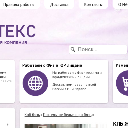
Правила работы
Доставка
Контакты
О НА
Работаем с Физ и ЮР лицами
Измен
шему
Мы работаем с физическими и
ики
юридическими лицами.
правьте
Доставляем товар по всей
России, СНГ и Европе
Кпб бязь
»
Постельное белье евро бязь
»
КПБ 