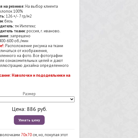
я на резинке:
На выбор клиента
хлопок 100%
ть:
126 +/- 7 гр/м2
ни
: бязь
дитель:
тм Интетекс
дитель ткани:
россия, г. иваново.
ание:
запрещено
00-600 об./мин
е!:
Расположение рисунка на ткани
личаться от изображения,
вленного на фото. Все фотографии
для ознакомительных целей и дают
ллюстрацию дизайна определенного
сание: Наволочки и пододеяльники на
Размер
Цена:
886
руб.
Узнать цену
наволочками
70х70
см, но, покупая этот