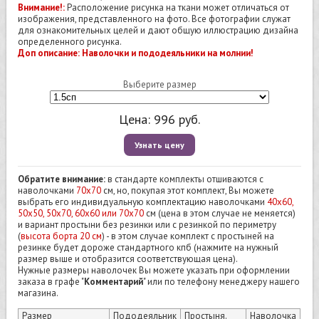
Внимание!:
Расположение рисунка на ткани может отличаться от
изображения, представленного на фото. Все фотографии служат
для ознакомительных целей и дают общую иллюстрацию дизайна
определенного рисунка.
Доп описание: Наволочки и пододеяльники на молнии!
Выберите размер
Цена:
996
руб.
Узнать цену
Обратите внимание:
в стандарте комплекты отшиваются с
наволочками
70х70
см, но, покупая этот комплект, Вы можете
выбрать его индивидуальную комплектацию наволочками
40х60,
50х50, 50х70, 60х60 или 70х70
см (цена в этом случае не меняется)
и вариант простыни без резинки или с резинкой по периметру
(
высота борта 20 см
) - в этом случае комплект с простыней на
резинке будет дороже стандартного кпб (нажмите на нужный
размер выше и отобразится соответствующая цена).
Нужные размеры наволочек Вы можете указать при оформлении
заказа в графе "
Комментарий
" или по телефону менеджеру нашего
магазина.
Размер
Пододеяльник
Простыня.
Наволочка