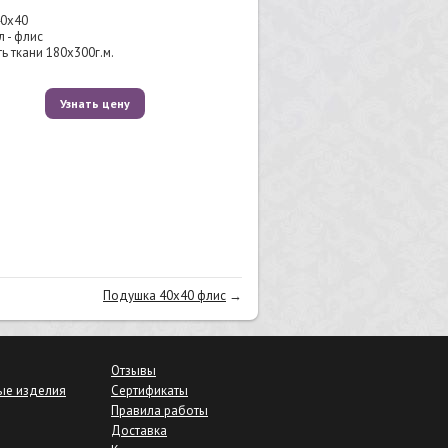
40х40
 - флис
ь ткани 180х300г.м.
Узнать цену
Подушка 40х40 флис
→
Отзывы
ые изделия
Сертификаты
Правила работы
Доставка