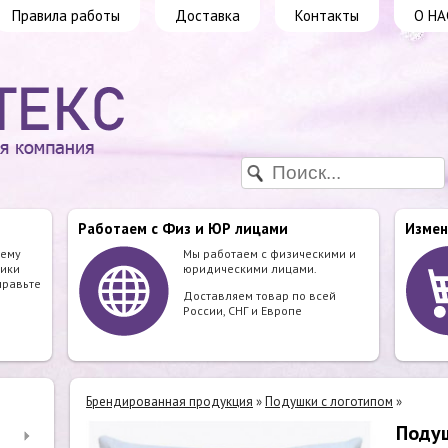
Правила работы
Доставка
Контакты
О НА
Работаем с Физ и ЮР лицами
Измен
шему
Мы работаем с физическими и
ики
юридическими лицами.
правьте
Доставляем товар по всей
России, СНГ и Европе
Брендированная продукция
»
Подушки с логотипом
»
Поду