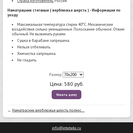
Страна изготовитель:
Россия
Наматрацник стеганые ( верблюжья шерсть ) - Информация по
уходу
Максимальная температура стирки 40°C. Механические
воздействия сильно уменьшенные. Полоскание обычное. Отжим
обычный. Не выжимать руками.
Cушка в барабане запрещена.
Нельзя отбеливать.
Химчистка запрещена.
Не гладить.
Размер
Цена:
580
руб.
Узнать цену
←
Наматрасник верблюжья шерсть полиэс...
info@inteteks.ru