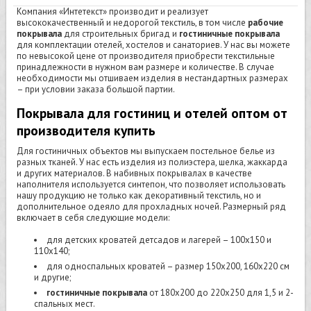
Компания «Интетекст» производит и реализует
высококачественный и недорогой текстиль, в том числе
рабочие
покрывала
для строительных бригад и
гостиничные покрывала
для комплектации отелей, хостелов и санаториев. У нас вы можете
по невысокой цене от производителя приобрести текстильные
принадлежности в нужном вам размере и количестве. В случае
необходимости мы отшиваем изделия в нестандартных размерах
– при условии заказа большой партии.
Покрывала для гостиниц и отелей оптом от
производителя купить
Для гостиничных объектов мы выпускаем постельное белье из
разных тканей. У нас есть изделия из полиэстера, шелка, жаккарда
и других материалов. В набивных покрывалах в качестве
наполнителя используется синтепон, что позволяет использовать
нашу продукцию не только как декоративный текстиль, но и
дополнительное одеяло для прохладных ночей. Размерный ряд
включает в себя следующие модели:
для детских кроватей детсадов и лагерей – 100х150 и
110х140;
для односпальных кроватей – размер 150х200, 160х220 см
и другие;
гостиничные покрывала
от 180х200 до 220х250 для 1,5 и 2-
спальных мест.