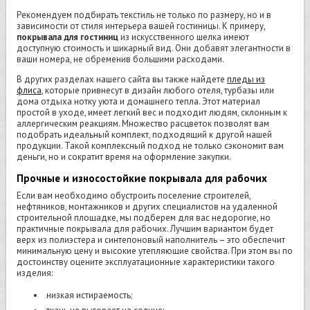
Рекомендуем подбирать текстиль не только по размеру, но и в
зависимости от стиля интерьера вашей гостиницы. К примеру,
покрывала для гостиниц
из искусственного шелка имеют
доступную стоимость и шикарный вид. Они добавят элегантности в
ваши номера, не обременив большими расходами.
В других разделах нашего сайта вы также найдете
пледы из
флиса
, которые привнесут в дизайн любого отеля, турбазы или
дома отдыха нотку уюта и домашнего тепла. Этот материал
простой в уходе, имеет легкий вес и подходит людям, склонным к
аллергическим реакциям. Множество расцветок позволят вам
подобрать идеальный комплект, подходящий к другой нашей
продукции. Такой комплексный подход не только сэкономит вам
деньги, но и сократит время на оформление закупки.
Прочные и износостойкие покрывала для рабочих
Если вам необходимо обустроить поселение строителей,
нефтяников, монтажников и других специалистов на удаленной
строительной площадке, мы подберем для вас недорогие, но
практичные покрывала для рабочих. Лучшим вариантом будет
верх из полиэстера и синтепоновый наполнитель – это обеспечит
минимальную цену и высокие утепляющие свойства. При этом вы по
достоинству оцените эксплуатационные характеристики такого
изделия:
низкая истираемость;