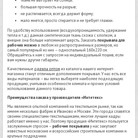
ткань не выгорает на солнце;
большая прочность на разрыв;
не растягивается, всегда держит форму;
мало мнется, просто стирается и не требует глажки.
По удобству использования (воздухопроницаемость, удержание
тепла и т.д.) данная синтетическая ткань схожа с хлопком, а
внешне она больше напоминает шерсть. Заказать
покрывала для
рабочих можно
в любом из распространенных размеров, но
самый популярный из них – односпальный 160х220 см.
Обращайтесь к нам с запросом на индивидуальный пошив, если
вам нужны другие габариты.
Качественные
одеяла оптом
из каталога нашего интернет-
магазина станут отличным дополнением покрывал. У нас есть все
виды материалов – вы легко выберете наиболее подходящую
продукцию, учитывая особенности климата и прочих условий
использования данного товара.
Преимущества заказа у производителя «Интетекс»
Мы являемся опытной компанией на текстильном рынке, так как
имеем несколько фабрик в Иваново и Москве. Эти города славятся
своими специалистами-текстильщиками, многие лучшие кадры
работают именно у нас. Поэтому продукция «Интетекс» пользуется
заслуженным спросом –
рабочие покрывала
у нас закупают
известные московские и всероссийские строительные компании и
крупные подрядчики.